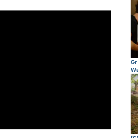
Gr
Wa