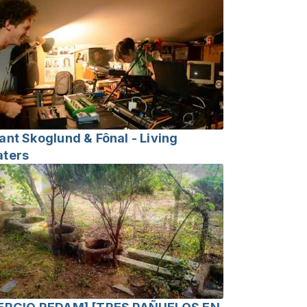
ant Skoglund & Fônal - Living
ters