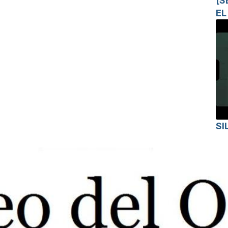
[S
EL
SI